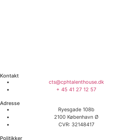
Kontakt
cts@cphtalenthouse.dk
+ 45 41 27 12 57
Adresse
Ryesgade 108b
2100 København Ø
CVR: 32148417
Politikker