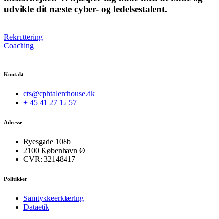
udvikle dit næste cyber- og ledelsestalent.
Rekruttering
Coaching
Kontakt
cts@cphtalenthouse.dk
+ 45 41 27 12 57
Adresse
Ryesgade 108b
2100 København Ø
CVR: 32148417
Politikker
Samtykkeerklæring
Dataetik