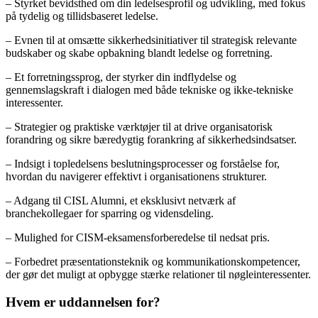
– Styrket bevidsthed om din ledelsesprofil og udvikling, med fokus
på tydelig og tillidsbaseret ledelse.
– Evnen til at omsætte sikkerhedsinitiativer til strategisk relevante
budskaber og skabe opbakning blandt ledelse og forretning.
– Et forretningssprog, der styrker din indflydelse og
gennemslagskraft i dialogen med både tekniske og ikke-tekniske
interessenter.
– Strategier og praktiske værktøjer til at drive organisatorisk
forandring og sikre bæredygtig forankring af sikkerhedsindsatser.
– Indsigt i topledelsens beslutningsprocesser og forståelse for,
hvordan du navigerer effektivt i organisationens strukturer.
– Adgang til CISL Alumni, et eksklusivt netværk af
branchekollegaer for sparring og vidensdeling.
– Mulighed for CISM-eksamensforberedelse til nedsat pris.
– Forbedret præsentationsteknik og kommunikationskompetencer,
der gør det muligt at opbygge stærke relationer til nøgleinteressenter.
Hvem er uddannelsen for?