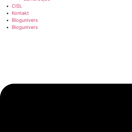
CISL
Kontakt
Blogunivers
Blogunivers