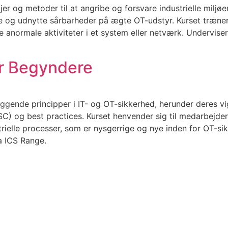
er og metoder til at angribe og forsvare industrielle milj
re og udnytte sårbarheder på ægte OT-udstyr. Kurset træner
 anormale aktiviteter i et system eller netværk. Underviser
or Begyndere​
æggende principper i IT- og OT-sikkerhed, herunder deres vi
ISC) og best practices. Kurset henvender sig til medarbejde
rielle processer, som er nysgerrige og nye inden for OT-si
a ICS Range.